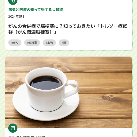
病気と医療の知って得する豆知識
2024年5月
がんの合併症で脳梗塞に？知っておきたい「トルソー症候
群（がん関連脳梗塞）」
がん
脳梗塞
血管
頭
研究で分かった！毎日のコーヒー習慣がもたらす健康メリット