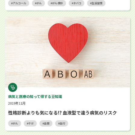
アルコール
がん
がん検診
タバコ
生活習慣
性格診断よりも気になる!? 血液型で違う病気のリスク
病気と医療の知って得する豆知識
2019年11月
性格診断よりも気になる!? 血液型で違う病気のリスク
がん
ケガ
血管
血行