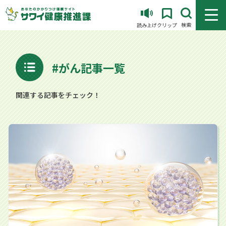
メニュ
検索
読み上げ
クリップ
#がん記事一覧
関連する記事をチェック！
注目の物質“エクソソーム”とは？医療における可能性と注意点