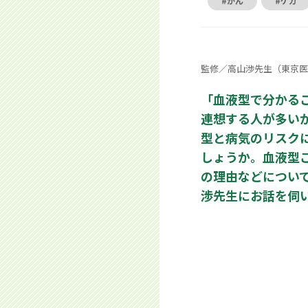
#がん
#ケガ
監修／高山渉先生（東京医
「血液型で分かる
連想する人が多い
型と病気のリスク
しょうか。血液型
の理由などについ
渉先生にお話を伺