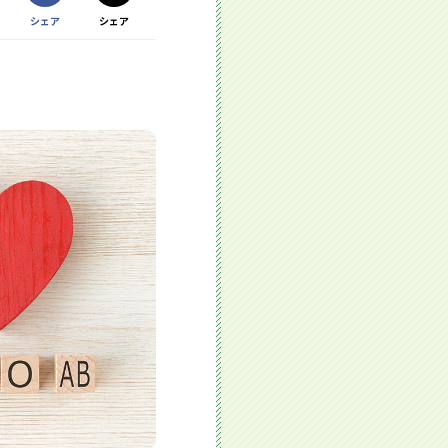
Facebookで
シェア
シェア
Xで
する別ウィンドウで開きます
する別ウィンドウで開きます