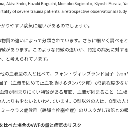
Akira Endo, Hazuki Koguchi, Momoko Sugimoto, Kiyoshi Murata, Ya
tality of severe trauma patients: a retrospective observational study. 
かかりやすい病気に違いがあるのでしょうか。
の物質の違いによって分類されています。さらに細かく調べる
特徴があります。このような特徴の違いが、特定の病気に対す
か、と考えられています。
血液型の人と比べて、フォン・ヴィレブランド因子（von Willebr
固因子（血液を固めて止血を助けるタンパク質）が3割程度少な
、血液が固まりにくい特徴がある反面、血液が固まること（血栓
の人よりも少ないといわれています。O型以外の人は、O型の人
コノミークラス症候群（静脈血栓塞栓症）のリスクが1.79倍との
を比べた場合のvWFの量と病気のリスク