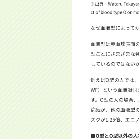
※出典：Wataru Takayama, 
ct of blood type O on mor
なぜ血液型によって
血液型は赤血球表面
型ごとにさまざまな
しているのではない
例えばO型の人では、他の
WF）という血液凝
す。O型の人の場合
病気が、他の血液型
スクが1.25倍、エ
■O型とO型以外の人