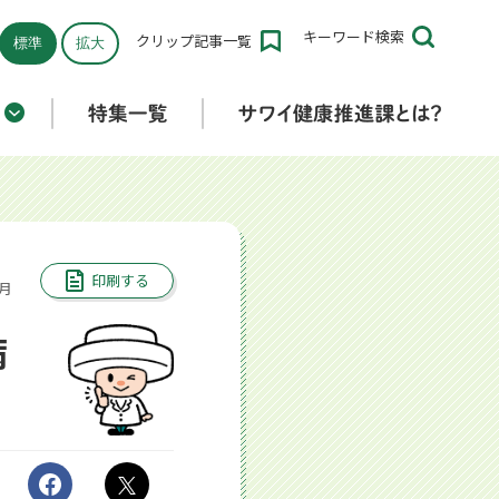
キーワード
検索
クリップ
記事一覧
標準
拡大
折りたたみ済み
印刷する
1月
病