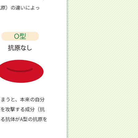
抗原）の違いによっ
しまうと、本来の自分
原を攻撃する成分（抗
る抗体がA型の抗原を