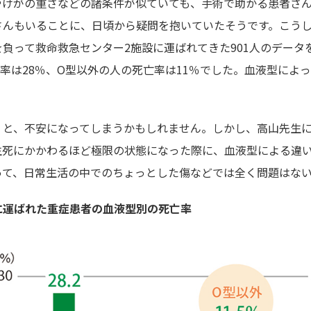
やけがの重さなどの諸条件が似ていても、手術で助かる患者さ
さんもいることに、日頃から疑問を抱いていたそうです。こう
負って救命救急センター2施設に運ばれてきた901人のデータ
率は28％、O型以外の人の死亡率は11％でした。血液型によ
くと、不安になってしまうかもしれません。しかし、高山先生
生死にかかわるほど極限の状態になった際に、血液型による違
って、日常生活の中でのちょっとした傷などでは全く問題はな
に運ばれた重症患者の血液型別の死亡率