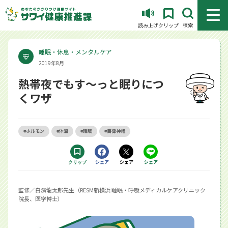
メニュ
検索
読み上げ
クリップ
睡眠・休息・メンタルケア
2019年8月
熱帯夜でもす～っと眠りにつ
くワザ
#ホルモン
#体温
#睡眠
#自律神経
Facebookで
シェア
Xで
シェア
LINEで
シェア
クリップ
する別ウィンドウで開きます
する別ウィンドウで開きます
するアプリで開きます
監修／白濱龍太郎先生（RESM新横浜 睡眠・呼吸メディカルケアクリニック
院長、医学博士）