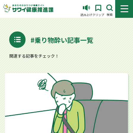
メニュ
検索
読み上げ
クリップ
#乗り物酔い記事一覧
関連する記事をチェック！
乗り物酔いは克服できるの？ 対策を考える