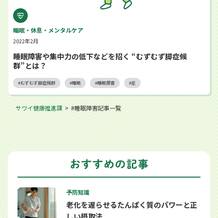
睡眠・休息・メンタルケア
2022年2月
睡眠障害や集中力の低下などを招く “むずむず脚症候
群”とは？
むずむず脚症候群
睡眠
睡眠障害
足
サワイ健康推進課
#睡眠障害記事一覧
予防知識
老化を遅らせるたんぱく質のパワーと正
しい摂取法