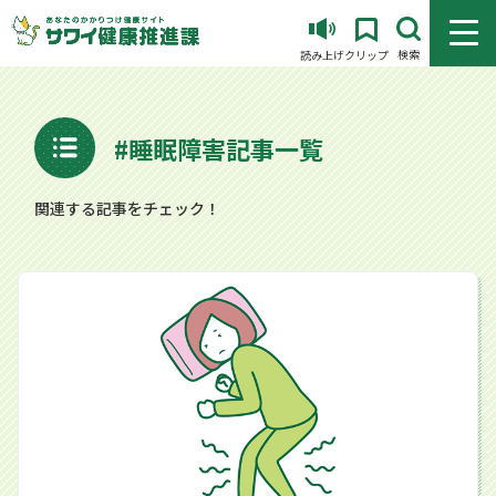
メニュ
検索
読み上げ
クリップ
#睡眠障害記事一覧
関連する記事をチェック！
睡眠障害や集中力の低下などを招く “むずむず脚症候群”とは？