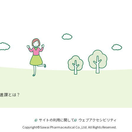
進課とは？
サイトの利用に関して
別ウィンドウで開きます
ウェブアクセシビリティ
別ウィン
Copyright©Sawai Pharmaceutical Co.,Ltd.
All Rights Reserved.