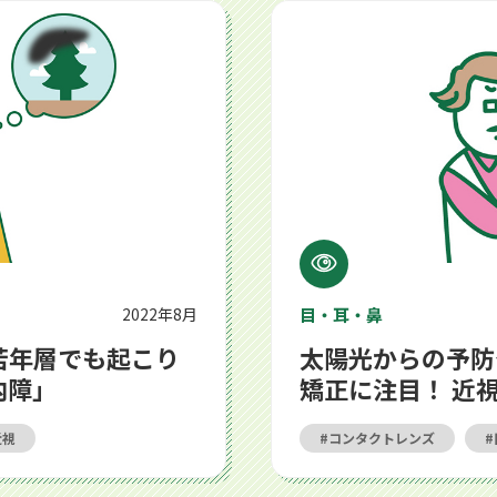
りえる目の病気「緑内障」
太陽光からの予防や最新レンズ
2022年8月
目・耳・鼻
若年層でも起こり
太陽光からの予防
内障」
矯正に注目！ 近
近視
コンタクトレンズ