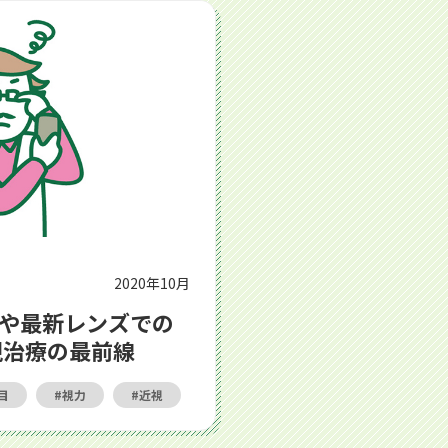
での矯正に注目！ 近視治療の最前線
2020年10月
や最新レンズでの
視治療の最前線
目
視力
近視