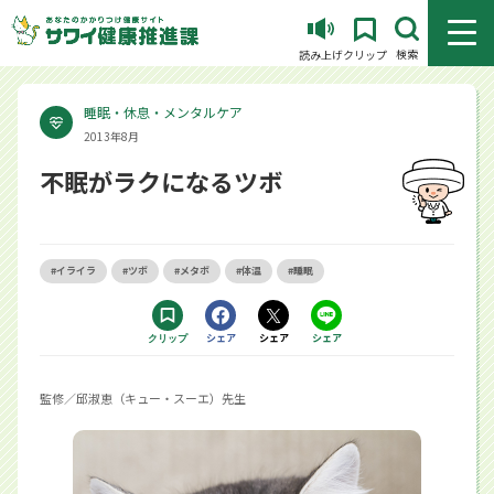
メニュ
検索
読み上げ
クリップ
睡眠・休息・メンタルケア
2013年8月
不眠がラクになるツボ
#イライラ
#ツボ
#メタボ
#体温
#睡眠
Facebookで
シェア
Xで
シェア
LINEで
シェア
クリップ
する別ウィンドウで開きます
する別ウィンドウで開きます
するアプリで開きます
監修／邱淑恵（キュー・スーエ）先生