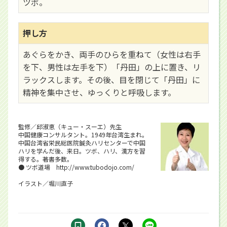
ツボ。
押し方
あぐらをかき、両手のひらを重ねて（女性は右手
を下、男性は左手を下）「丹田」の上に置き、リ
ラックスします。その後、目を閉じて「丹田」に
精神を集中させ、ゆっくりと呼吸します。
監修／邱淑恵（キュー・スーエ）先生
中国健康コンサルタント。1949年台湾生まれ。
中国台湾省栄民総医院鍼灸ハリセンターで中国
ハリを学んだ後、来日。ツボ、ハリ、漢方を習
得する。著書多数。
● ツボ道場
http://www.tubodojo.com/
イラスト／堀川直子