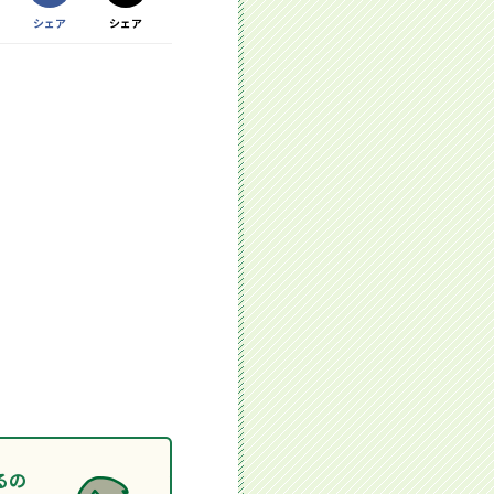
Facebookで
シェア
シェア
Xで
する別ウィンドウで開きます
する別ウィンドウで開きます
るの