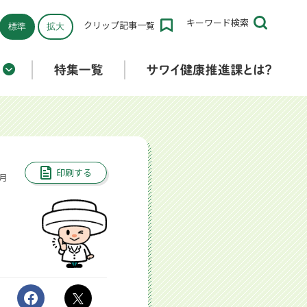
キーワード
検索
クリップ
記事一覧
標準
拡大
折りたたみ済み
印刷する
6月