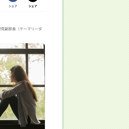
Facebookで
シェア
シェア
Xで
する別ウィンドウで開きます
する別ウィンドウで開きます
研究副部長（テーマリーダ