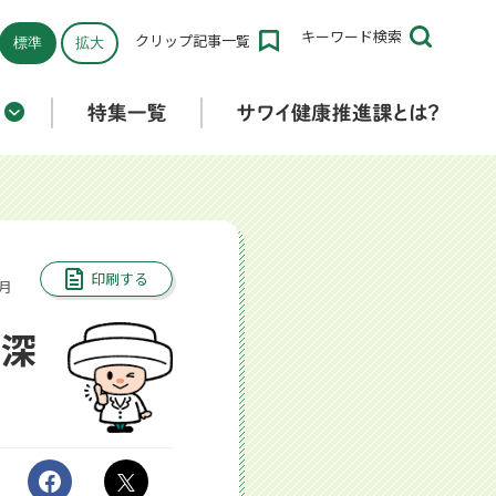
キーワード
検索
クリップ
記事一覧
標準
拡大
折りたたみ済み
印刷する
8月
の深