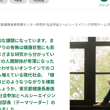
#心
#緊張
#認知症
クリップ
京都健康長寿医療センター研究所 社会参加とヘルシーエイジング研究チーム 
的な課題になっています。ま
がりの有無は健康状態にも影
まざまな研究から分かってい
での人間関係が希薄になった
合わせないオンラインでのコ
も増えている現代社会。「健
はどのようなつながりを構築
しょうか。東京都健康長寿医
 社会参加とヘルシーエイジン
副部長（テーマリーダー）の
いました。