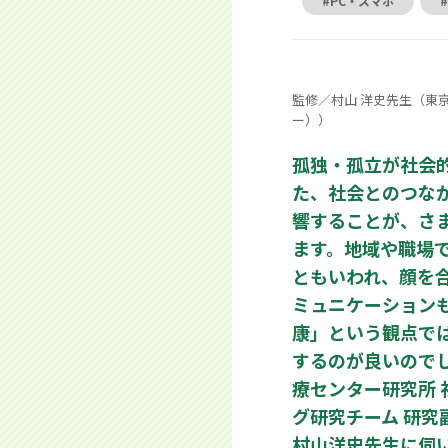
#PC・スマホ
監修／村山 洋史先生（東
ー））
孤独・孤立が社会
た、社会とのつな
響することが、さ
ます。地域や職場
ともいわれ、顔を
ミュニケーション
康」という観点で
するのが良いので
療センター研究所
グ研究チーム 研究
村山洋史先生に伺