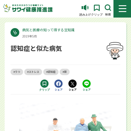
メニュ
検索
読み上げ
クリップ
病気と医療の知って得する豆知識
2019年5月
認知症と似た病気
#うつ
#ストレス
#認知症
#頭
Facebookで
シェア
Xで
シェア
LINEで
シェア
クリップ
する別ウィンドウで開きます
する別ウィンドウで開きます
するアプリで開きます