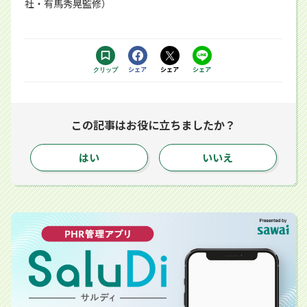
社・有馬秀晃監修）
Facebookで
シェア
Xで
シェア
LINEで
シェア
クリップ
する別ウィンドウで開きます
する別ウィンドウで開きます
するアプリで開きます
この記事はお役に立ちましたか？
はい
いいえ