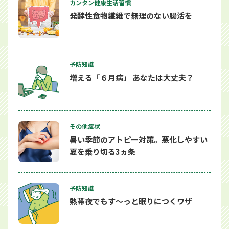
カンタン健康生活習慣
発酵性食物繊維で無理のない腸活を
予防知識
増える「６月病」 あなたは大丈夫？
その他症状
暑い季節のアトピー対策。悪化しやすい
夏を乗り切る3ヵ条
予防知識
熱帯夜でもす～っと眠りにつくワザ