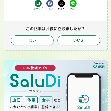
Facebookで
シェア
Xで
シェア
LINEで
シェア
クリップ
する別ウィンドウで開きます
する別ウィンドウで開きます
するアプリで開きます
この記事はお役に立ちましたか？
はい
いいえ