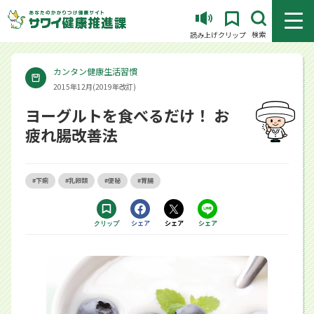
メニュ
検索
読み上げ
クリップ
カンタン健康生活習慣
2015年12月(2019年改訂)
ヨーグルトを食べるだけ！ お
疲れ腸改善法
#下痢
#乳卵類
#便秘
#胃腸
Facebookで
シェア
Xで
シェア
LINEで
シェア
クリップ
する別ウィンドウで開きます
する別ウィンドウで開きます
するアプリで開きます