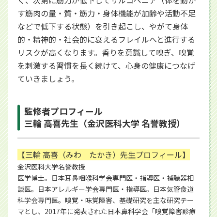
く、次第に筋力が低下してサルコペニア（体を動か
す筋肉の量・質・筋力・身体機能が加齢や活動不足
などで低下する状態）を引き起こし、やがて身体
的・精神的・社会的に衰えるフレイルへと進行する
リスクが高くなります。香りを意識して嗅ぎ、嗅覚
を刺激する習慣を長く続けて、心身の健康につなげ
ていきましょう。
監修者プロフィール
三輪 高喜先生（金沢医科大学 名誉教授）
【三輪 高喜（みわ たかき）先生プロフィール】
金沢医科大学名誉教授
医学博士。日本耳鼻咽喉科学会専門医・指導医・補聴器相
談医。日本アレルギー学会専門医・指導医。日本気管食道
科学会専門医。嗅覚・味覚障害、基礎研究を主な研究テー
マとし、2017年に発表された日本鼻科学会「嗅覚障害診療