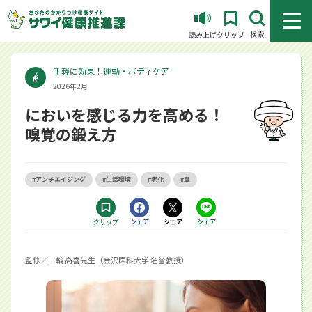
メニュ
検索
読み上げ
クリップ
手軽に効果！運動・ボディケア
2026年2月
においを感じる力を高める！
嗅覚の鍛え方
#アンチエイジング
#生活環境
#老化
#鼻
Facebookで
シェア
Xで
シェア
LINEで
シェア
クリップ
する別ウィンドウで開きます
する別ウィンドウで開きます
するアプリで開きます
監修／三輪 高喜先生（金沢医科大学 名誉教授）