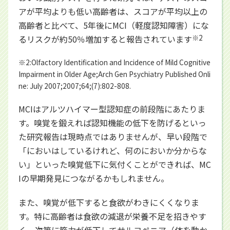
アが平均よりも低い高齢者は、スコアが平均以上の
高齢者と比べて、5年後にMCI（軽度認知障害）にな
るリスクが約50％増加すると報告されています
※2
※2:Olfactory Identification and Incidence of Mild Cognitive
Impairment in Older Age;Arch Gen Psychiatry Published Onli
ne: July 2007;2007;64;(7):802-808.
MCIはアルツハイマー型認知症の前段階にあたりま
す。嗅覚を鍛えれば認知機能の低下を防げるといっ
た研究報告は現時点ではありませんが、早い段階で
「においはしているけれど、何のにおいか分からな
い」といった嗅覚低下に気付くことができれば、MC
Iの早期発見につながるかもしれません。
また、嗅覚が低下すると食欲がわきにくくなりま
す。特に高齢者は食欲の減退が栄養不足を招きやす