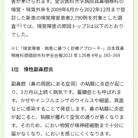
害が挙げられます。金沢医科大学病院耳鼻咽喉科の
嗅覚・味覚外来を2009年6月から2022年12月まで受
診した新患の嗅覚障害患者2,790例を対象とした調
査
※1
では、嗅覚障害の原因トップ3は以下のとおり
でした。
※1:「嗅覚障害‐病態に基づく診療アプローチ-」日本耳鼻
咽喉科頭頸部外科学会会報2023 年 126巻 4号 p. 365-369
1位 慢性副鼻腔炎
副鼻腔（鼻の周囲にある空洞）の粘膜に炎症が起こ
り、3カ月以上続く病気です。蓄膿症とも呼ばれま
す。かぜやインフルエンザのウイルスや細菌、真菌
などに感染することで発症します。鼻の粘膜に炎症
が起こると、粘膜が腫れて空気の通りが悪くなりま
す。そのため、におい物質が嗅神経細胞まで十分に
届かなくなり、においを感じにくくなります。