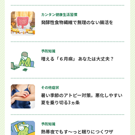
カンタン健康生活習慣
発酵性食物繊維で無理のない腸活を
予防知識
増える「６月病」 あなたは大丈夫？
その他症状
暑い季節のアトピー対策。悪化しやすい
夏を乗り切る3ヵ条
予防知識
熱帯夜でもす～っと眠りにつくワザ