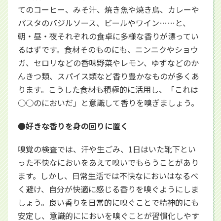
てのコーヒー、みそ汁、焼き魚や焼き鳥、カレーや
パスタのバジルソース、ビールやワイン……と、
朝・昼・夜それぞれの食卓に多様な香りが漂ってい
るはずです。食材そのものにも、ニンニクやショウ
ガ、セロリなどの香味野菜やレモン、ゆずなどのか
んきつ類、スパイス類など香り豊かなものが多くあ
ります。こうした食材も積極的に活用し、「これは
○○のにおいだ」と意識して香りを嗅ぎましょう。
●好きな香りを身の回りに置く
嗅覚の検査では、汗や生ごみ、1日はいた靴下とい
った不快なにおいをあえて嗅いでもらうことがあり
ます。しかし、日常生活では不快なにおいはなるべ
く避け、自分が快適に感じる香りを嗅ぐようにしま
しょう。良い香りを日常的に嗅ぐことで精神的にも
安定し、意識的ににおいを嗅ぐことが習慣化しやす