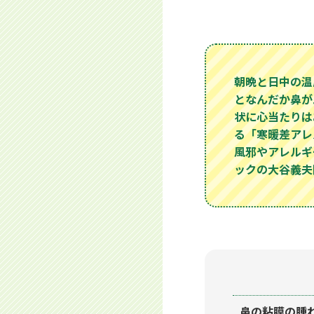
朝晩と日中の温
となんだか鼻が
状に心当たりは
る「寒暖差アレ
風邪やアレルギ
ックの大谷義夫
鼻の粘膜の腫