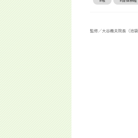
#咳
#自律神経
監修／大谷義夫院長（池袋