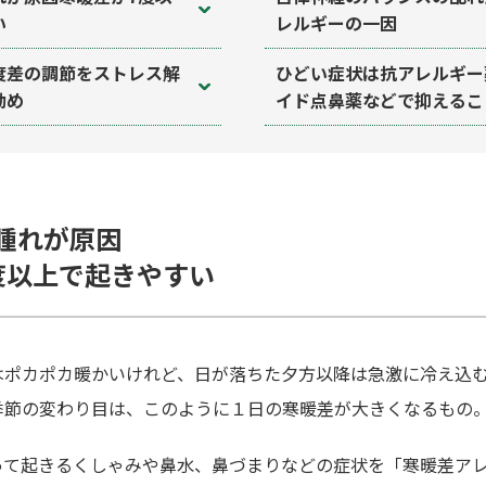
い
レルギーの一因
度差の調節をストレス解
ひどい症状は抗アレルギー
勧め
イド点鼻薬などで抑えるこ
腫れが原因
度以上で起きやすい
ポカポカ暖かいけれど、日が落ちた夕方以降は急激に冷え込む―
季節の変わり目は、このように１日の寒暖差が大きくなるもの
って起きるくしゃみや鼻水、鼻づまりなどの症状を「寒暖差ア