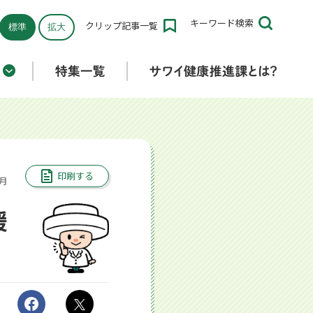
キーワード
検索
クリップ
記事一覧
標準
拡大
折りたたみ済み
印刷する
1月
暖