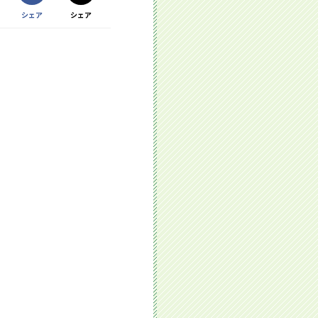
Facebookで
シェア
シェア
Xで
する別ウィンドウで開きます
する別ウィンドウで開きます