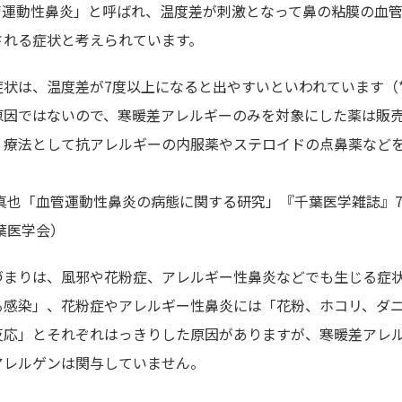
管運動性鼻炎」と呼ばれ、温度差が刺激となって鼻の粘膜の血
される症状と考えられています。
状は、温度差が7度以上になると出やすいといわれています（*
原因ではないので、寒暖差アレルギーのみを対象にした薬は販
、療法として抗アレルギーの内服薬やステロイドの点鼻薬など
川真也「血管運動性鼻炎の病態に関する研究」『千葉医学雑誌』75
千葉医学会）
づまりは、風邪や花粉症、アレルギー性鼻炎などでも生じる症状
る感染」、花粉症やアレルギー性鼻炎には「花粉、ホコリ、ダ
反応」とそれぞれはっきりした原因がありますが、寒暖差アレ
アレルゲンは関与していません。