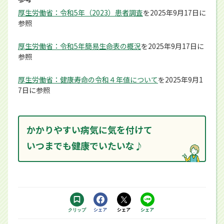
厚生労働省：令和5年（2023）患者調査
別ウィンドウで開きます
を2025年9月17日に
参照
厚生労働省：令和5年簡易生命表の概況
別ウィンドウで開きます
を2025年9月17日に
参照
厚生労働省：健康寿命の令和４年値について
PDFで開きます
を2025年9月1
7日に参照
かかりやすい病気に気を付けて
いつまでも健康でいたいな♪
Facebookで
シェア
Xで
シェア
LINEで
シェア
クリップ
する別ウィンドウで開きます
する別ウィンドウで開きます
するアプリで開きます