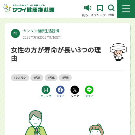
メニュ
検索
読み上げ
クリップ
カンタン健康生活習慣
2016年3月(2025年9月改訂)
女性の方が寿命が長い3つの理
由
#ホルモン
#代謝
#老化
#運動
Facebookで
シェア
Xで
シェア
LINEで
シェア
クリップ
する別ウィンドウで開きます
する別ウィンドウで開きます
するアプリで開きます