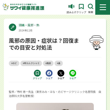
メニュ
検索
読み上げ
クリップ
頭痛・風邪・熱
2024年12月
風邪の原因・症状は？回復ま
での目安と対処法
#のど
#咳たんクシャミ
#風邪
#鼻
Facebookで
シェア
Xで
シェア
LINEで
シェア
クリップ
する別ウィンドウで開きます
する別ウィンドウで開きます
するアプリで開きます
監修／市村 恵一先生（東京みみ・はな・のどサージクリニック名誉院長 自
治医科大学名誉教授）