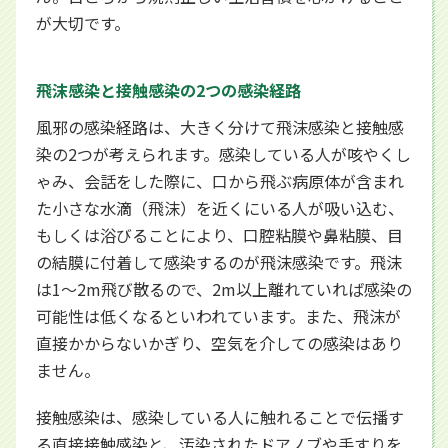
が大切です。
飛沫感染と接触感染の2つの感染経路
風邪の感染経路は、大きく分けて飛沫感染と接触感
染の2つが考えられます。感染している人が咳やくし
ゃみ、会話をした際に、口から飛ぶ病原体が含まれ
た小さな水滴（飛沫）を近くにいる人が吸い込む、
もしくは浴びることにより、口腔粘膜や鼻粘膜、目
の結膜に付着して感染するのが飛沫感染です。飛沫
は1～2m飛び散るので、2m以上離れていれば感染の
可能性は低くなるといわれています。また、飛沫が
直接かからないかぎり、空気を介しての感染はあり
ません。
接触感染は、感染している人に触れることで伝播す
る直接接触感染と、汚染されたドアノブや手すりを