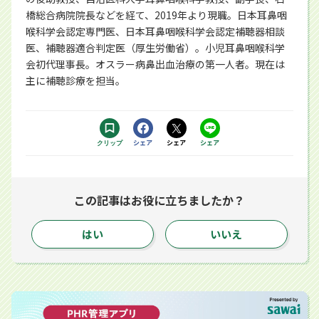
橋総合病院院長などを経て、2019年より現職。日本耳鼻咽
喉科学会認定専門医、日本耳鼻咽喉科学会認定補聴器相談
医、補聴器適合判定医（厚生労働省）。小児耳鼻咽喉科学
会初代理事長。オスラー病鼻出血治療の第一人者。現在は
主に補聴診療を担当。
Facebookで
シェア
Xで
シェア
LINEで
シェア
クリップ
する別ウィンドウで開きます
する別ウィンドウで開きます
するアプリで開きます
この記事はお役に立ちましたか？
はい
いいえ