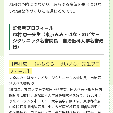
風邪の予防につながり、あらゆる病気を寄せつけな
い健康な体づくりにも通じるのです。
監修者プロフィール
市村 恵一先生（東京みみ・はな・のどサー
ジクリニック名誉院長 自治医科大学名誉教
授）
【市村恵一（いちむら けいいち）先生プロ
フィール】
東京みみ・はな・のどサージクリニック名誉院長 自治医
科大学名誉教授
1973年、東京大学医学部医学科卒業。同大学医学部附属病
院耳鼻咽喉科、浜松医科大学耳鼻咽喉科を経て、1982年よ
り米アトランタ市エモリー大学留学。帰国後、東京都立府
中病院耳鼻咽喉科医長、東京大学医学部耳鼻咽喉科講師そ
の後助教授、自治医科大学耳鼻咽喉科学教授、副学長、石