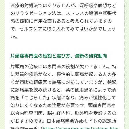
医療的対処法ではありませんが、深呼吸や瞑想など
のリラクゼーション法は、ストレスの解消や緊張状
態の緩和に有用な面もあると考えられていますの
で、セルフケアに取り入れてみてはいかがでしょう
か。
片頭痛専門医の役割と選び方、最新の研究動向
片頭痛の治療には専門医の役割が欠かせません。特
に器質的疾患がなく、慢性的に頭痛が起こる人の多
くが市販の鎮痛薬で頭痛に対処していますが、頻繁
に鎮痛薬を飲み続けると、薬の使用過多によって頭
痛を「こじらせた」状態になり、痛みが慢性化して
治りにくくなるため注意が必要です。頭痛専門医や
総合内科専門医、脳神経内科、脳外科を受診するの
がおすすめです。日本頭痛学会Webサイトの認定頭
痛専門医一覧（
https://www.jhsnet.net/ichiran.htm