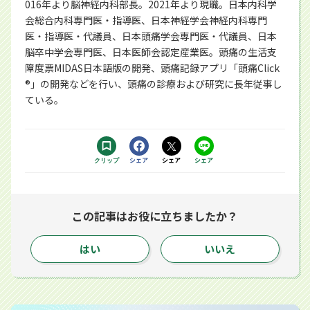
016年より脳神経内科部長。2021年より現職。日本内科学
会総合内科専門医・指導医、日本神経学会神経内科専門
医・指導医・代議員、日本頭痛学会専門医・代議員、日本
脳卒中学会専門医、日本医師会認定産業医。頭痛の生活支
障度票MIDAS日本語版の開発、頭痛記録アプリ「頭痛Click
®」の開発などを行い、頭痛の診療および研究に長年従事し
ている。
Facebookで
シェア
Xで
シェア
LINEで
シェア
クリップ
する別ウィンドウで開きます
する別ウィンドウで開きます
するアプリで開きます
この記事はお役に立ちましたか？
はい
いいえ