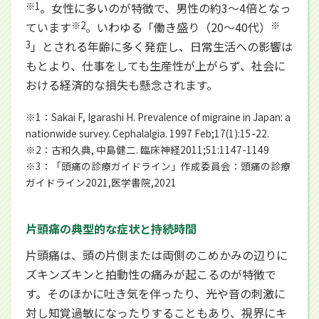
※1
。女性に多いのが特徴で、男性の約3～4倍となっ
ています
※2
。いわゆる「働き盛り（20～40代）
※
3
」とされる年齢に多く発症し、日常生活への影響は
もとより、仕事をしても生産性が上がらず、社会に
おける経済的な損失も懸念されます。
※1：Sakai F, Igarashi H. Prevalence of migraine in Japan: a
nationwide survey. Cephalalgia. 1997 Feb;17(1):15-22.
※2：古和久典, 中島健二. 臨床神経2011;51:1147-1149
※3：「頭痛の診療ガイドライン」作成委員会：頭痛の診療
ガイドライン2021,医学書院,2021
片頭痛の典型的な症状と持続時間
片頭痛は、頭の片側または両側のこめかみの辺りに
ズキンズキンと拍動性の痛みが起こるのが特徴で
す。そのほかに吐き気を伴ったり、光や音の刺激に
対し知覚過敏になったりすることもあり、視界にキ