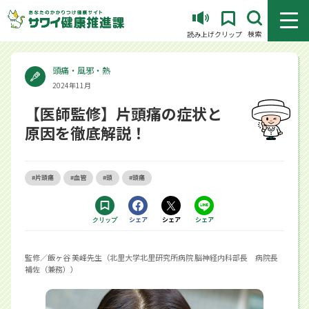
メニュ
検索
読み上げ
クリップ
頭痛・風邪・熱
2024年11月
【医師監修】片頭痛の症状と
原因を徹底解説！
#片頭痛
#血管
#頭
#頭痛
Facebookで
シェア
Xで
シェア
LINEで
シェア
クリップ
する別ウィンドウで開きます
する別ウィンドウで開きます
するアプリで開きます
監修／飯ヶ谷 美峰先生（北里大学北里研究所病院 脳神経内科部長 病院長
補佐（兼務））