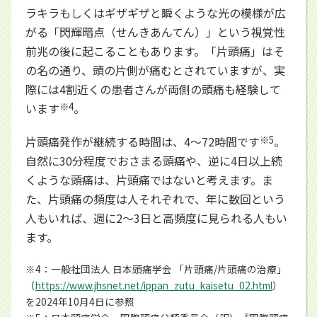
ラキラもしくはギザギザと瞬くような光の模様が広
がる「閃輝暗点（せんきあんてん）」という視覚性
前兆の後に起こることもあります。「片頭痛」はそ
の名の通り、頭の片側が痛むとされていますが、実
際には4割近くの患者さんが両側の頭痛も経験して
います
※4
。
片頭痛発作が継続する時間は、4～72時間です
※5
。
自然に30分程度でおさまる頭痛や、逆に4日以上続
くような頭痛は、片頭痛ではないと考えます。ま
た、片頭痛の頻度は人それぞれで、年に数回という
人もいれば、週に2～3日と高頻度に見られる人もい
ます。
※4：一般社団法人 日本頭痛学会 「片頭痛/片頭痛の治療」
（
https://www.jhsnet.net/ippan_zutu_kaisetu_02.html
別ウィン
）
を2024年10月4日に参照